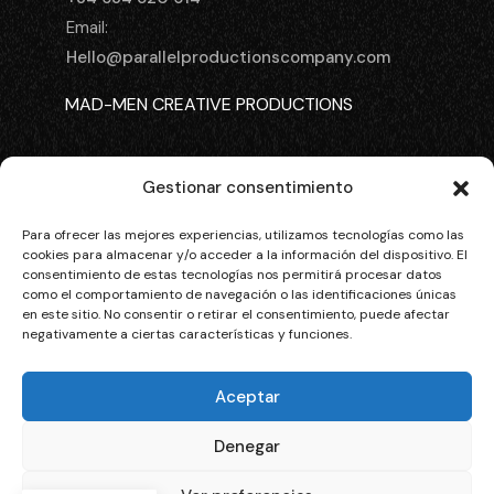
Email:
Hello@parallelproductionscompany.com
MAD-MEN CREATIVE PRODUCTIONS
MENORCA LOCATIONS
HOME
ABOUT US
SERVICES
OUR WORKS
Gestionar consentimiento
CASTING MENORCA
CONTACT
THE SMALL HOUSE COLIVING
Para ofrecer las mejores experiencias, utilizamos tecnologías como las
cookies para almacenar y/o acceder a la información del dispositivo. El
consentimiento de estas tecnologías nos permitirá procesar datos
como el comportamiento de navegación o las identificaciones únicas
© 2026 Parallel Productions Company. All rights
en este sitio. No consentir o retirar el consentimiento, puede afectar
reserved.
negativamente a ciertas características y funciones.
Aceptar
FINANCIADO POR LA UNIÓN EUROPEA CON EL PROGRAMA
KIT DIGITAL POR LOS FONDOS NEXT GENERATION (EU) DEL
Denegar
MECANISMO DE RECUPERACIÓN Y RESILENCIA